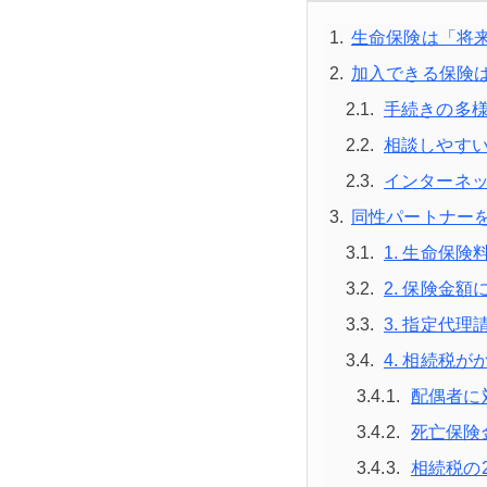
生命保険は「将
加入できる保険
手続きの多
相談しやす
インターネ
同性パートナー
1. 生命保
2. 保険金
3. 指定代
4. 相続税
配偶者に
死亡保険
相続税の