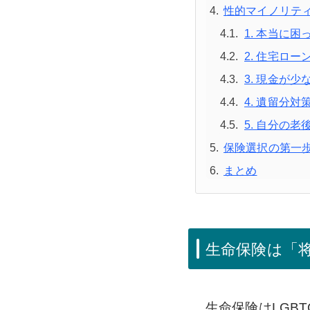
性的マイノリテ
1. 本当に
2. 住宅ロ
3. 現金が
4. 遺留分
5. 自分の
保険選択の第一
まとめ
生命保険は「
生命保険はLGB