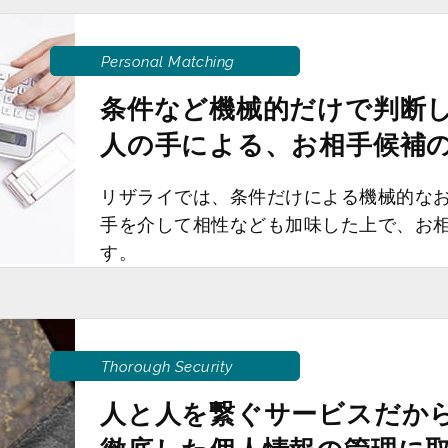
Personal Matching
条件など機械的だけで判断
人の手による、お相手候補
リザライでは、条件だけによる機械的な
手を介して相性なども加味した上で、お
す。
Thorough Security
人と人を繋ぐサービスだか