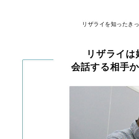
リザライを知ったき
リザライは
会話する相手