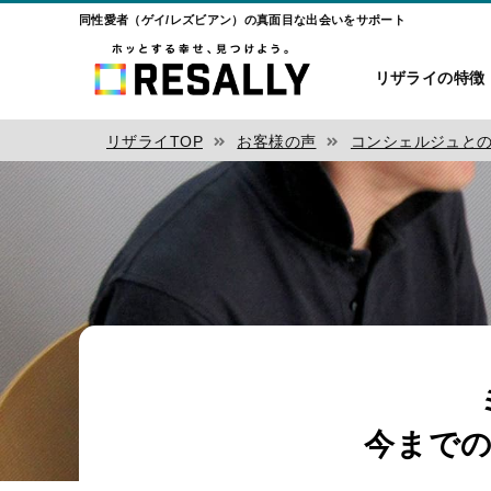
同性愛者（ゲイ/レズビアン）の真面目な出会いをサポート
リザライの特徴
リザライTOP
お客様の声
コンシェルジュと
今まで