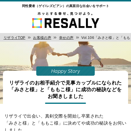
同性愛者（ゲイ/レズビアン）の真面目な出会いをサポート
リザライTOP
お客様の声
幸せの声
Vol.106「みさと様」と「も
Happy Story
リザライのお相手紹介で見事カップルになられた
「みさと様」と「ももこ様」に成功の秘訣などを
お聞きしました
リザライで出会い、真剣交際を開始し卒業された
「みさと様」と「ももこ様」に決めてや成功の秘訣をお伺い
しました。