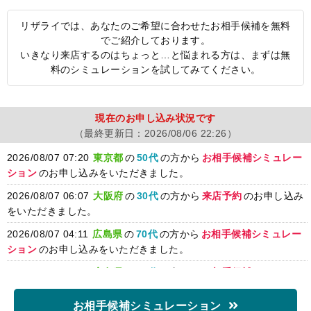
リザライでは、あなたのご希望に合わせたお相手候補を無料
でご紹介しております。
いきなり来店するのはちょっと…と悩まれる方は、まずは無
料のシミュレーションを試してみてください。
現在のお申し込み状況です
（最終更新日：
2026/08/06 22:26）
2026/08/07 07:20
東京都
の
50代
の方から
お相手候補シミュレー
ション
のお申し込みをいただきました。
2026/08/07 06:07
大阪府
の
30代
の方から
来店予約
のお申し込み
をいただきました。
2026/08/07 04:11
広島県
の
70代
の方から
お相手候補シミュレー
ション
のお申し込みをいただきました。
2026/08/07 04:10
広島県
の
70代
の方から
お相手候補シミュレー
ション
のお申し込みをいただきました。
お相手候補シミュレーション
2026/08/07 01:49
東京都
の
50代
の方から
お相手候補シミュレー