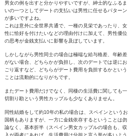
男女の例を出すと分かりやすいですが、紳士的なふるま
いの一つとしてデートの支払いは男性に任せるパターン
が多いですよね。
これは意外に全世界共通で、一種の見栄であったり、女
性に恰好を付けたいなどの理由付けに加えて、男性優位
の思考が金銭支払いに影響を及ぼしています。
しかしながら男性同士の場合は極端な給与格差、年齢差
がない場合、どちらかが負担し、次のデートでは逆にお
ごり返すなど、どちらがデート費用を負担するかという
ことは流動的になりがちです。
またデート費用だけでなく、同棲の生活費に関しても一
切割り勘という男性カップルも少なくありません。
同性結婚をして約10年の私の場合は、スペインというお
国柄もありますが、一方に金銭依存するということは勿
論なく、基本折半（スペイン男女カップルの場合も、収
入が両者にあれば、生活費用は分担と言う形が多いよう